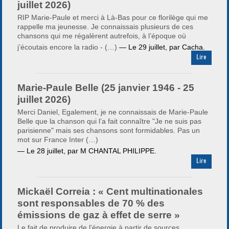
juillet 2026)
RIP Marie-Paule et merci à Là-Bas pour ce florilège qui me
rappelle ma jeunesse. Je connaissais plusieurs de ces
chansons qui me régalèrent autrefois, à l’époque où
j’écoutais encore la radio - (…)
— Le
29 juillet
,
par Cacha.
Lire
Marie-Paule Belle (25 janvier 1946 - 25
juillet 2026)
Merci Daniel, Egalement, je ne connaissais de Marie-Paule
Belle que la chanson qui l’a fait connaître "Je ne suis pas
parisienne" mais ses chansons sont formidables. Pas un
mot sur France Inter (…)
— Le
28 juillet
,
par M CHANTAL PHILIPPE.
Lire
Mickaël Correia : « Cent multinationales
sont responsables de 70 % des
émissions de gaz à effet de serre »
Le fait de produire de l’énergie à partir de sources