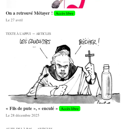
On a retrouvé Métayer !
Accès libre
Le
27 avril
–
TEXTE À L'APPUI
ARTICLES
« Fils de pute », « enculé »
Accès libre
Le
28 décembre 2025
–
AU FIL DE LÀ-BAS
ARTICLES